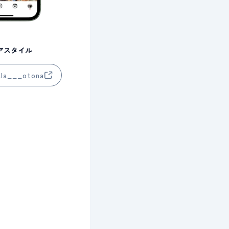
アスタイル
ヘアアレン
ala___otona
Instagram @lala_