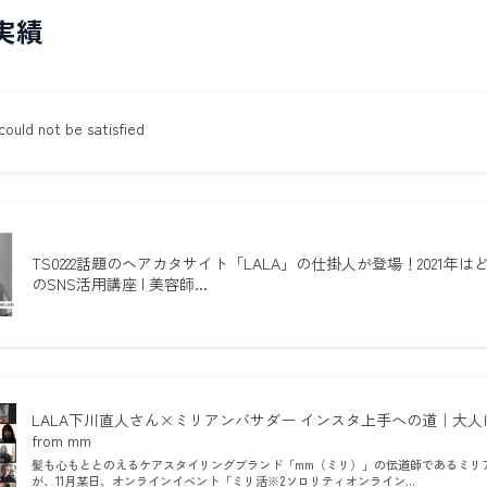
実績
ould not be satisfied
TS0222話題のヘアカタサイト「LALA」の仕掛人が登場！2021年
のSNS活用講座 | 美容師...
LALA下川直人さん×ミリアンバサダー インスタ上手への道｜大
from mm
髪も心もととのえるケアスタイリングブランド「mm（ミリ）」の伝道師であるミリ
が、11月某日、オンラインイベント「ミリ活※2ソロリティオンライン...