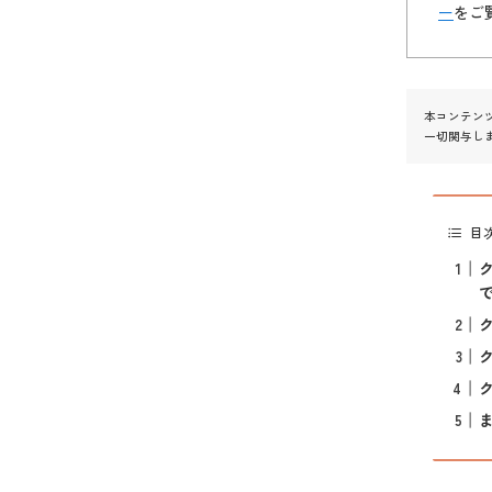
ー
をご
本コンテン
一切関与し
目