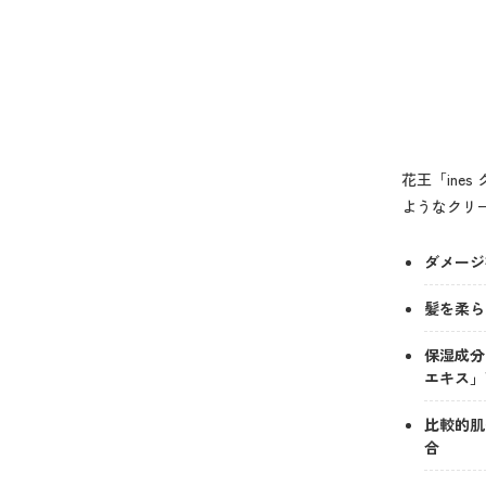
花王「ine
ようなクリ
ダメージ
髪を柔ら
保湿成分
エキス」
比較的肌
合