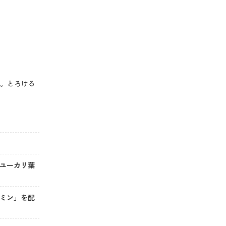
す。とろける
ユーカリ葉
ミン」を配