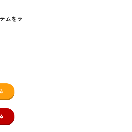
テムをラ
る
る