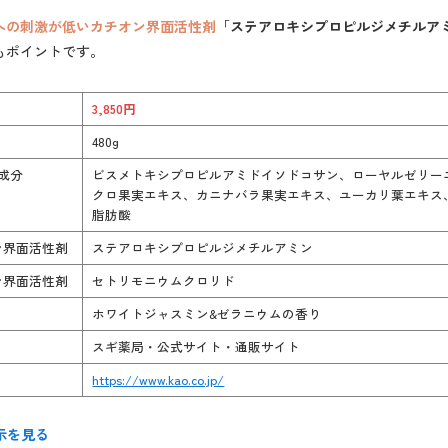
への刺激が低いカチオン界面活性剤
「
ステアロキシプロピルジメチルア
もポイントです。
3,850円
480g
成分
ビスメトキシプロピルアミドイソドコサン、ローヤルゼリー
クロ果実エキス、カニナバラ果実エキス、ユーカリ葉エキス
脂肪酸
ン界面活性剤
ステアロキシプロピルジメチルアミン
ン界面活性剤
セトリモニウムクロリド
ホワイトジャスミン&ゼラニウムの香り
スギ薬局・公式サイト・通販サイト
https://www.kao.co.jp/
示を見る