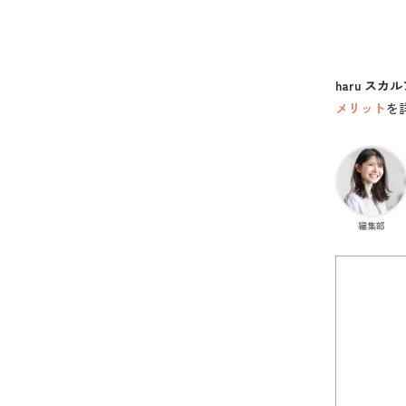
haru ス
メリット
を
編集部