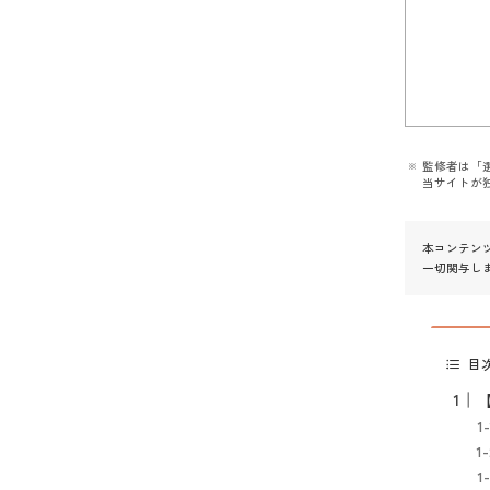
監修者は「
当サイトが
本コンテン
一切関与し
目