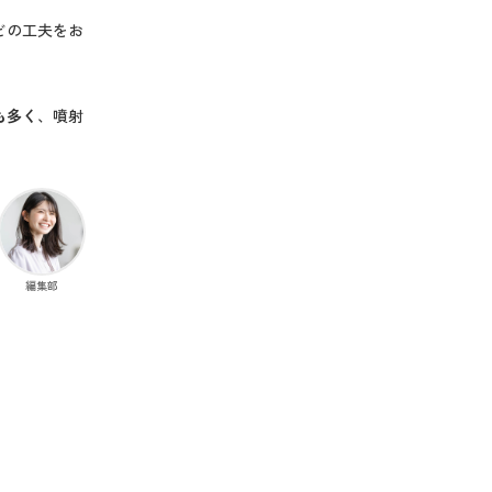
どの工夫をお
も多く
、噴射
編集部