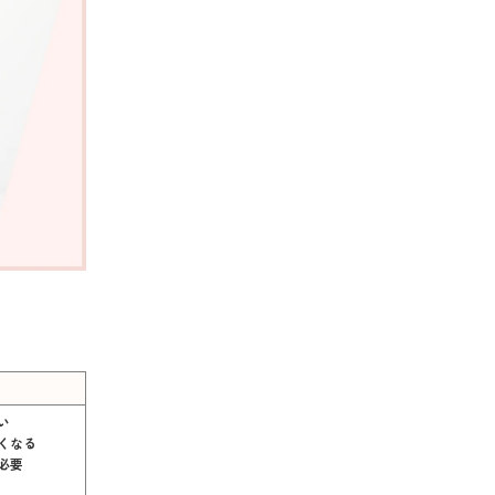
い
くなる
必要