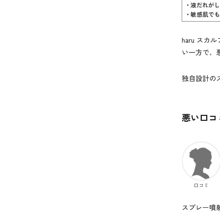
• 液だれが
• 敏感肌で
haru 
い一方で、
独自設計の
悪い口コ
口コミ
スプレー噴