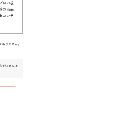
プロの視
感の両面
全コンテ
はありません。
作や決定には