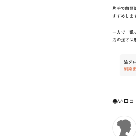
片手で前頭
すすめしま
一方で
「狙
力の強さは
液ダ
馴染
悪い口コ