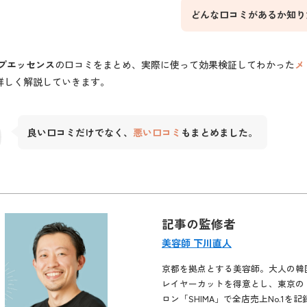
どんな口コミがあるか知り
カルプエッセンス
の口コミをまとめ、実際に使って効果検証してわかった
メ
詳しく解説していきます。
良い口コミだけでなく、
悪い口コミ
もまとめました
。
記事の監修者
美容師 下川直人
京都を拠点とする美容師。大人の韓
レイヤーカットを得意とし、東京の
ロン「SHIMA」で全店売上No.1を