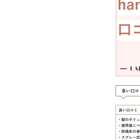
多い口コ
良い口コミ
• 髪のボリ
• 使用後に
• 柑橘系の
• スプレー