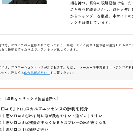
績を持つ。長年の現場経験で培った
点と専門知識を活かし、成分と使用
からシャンプーを厳選。本サイトの
ンツを監修しています。
選び方」についてのみ監修をおこなっており、掲載している商品は監修者が選定したもので
独自に検証を行ったうえで、ランキング化しています。
ツには、プロモーションリンクが含まれます。ただし、メーカーや事業者はコンテンツの制
ません。詳しくは
広告掲載ポリシー
をご覧ください。
次 （項目をクリックで該当箇所へ）
【口コミ】haruスカルプエッセンスの評判を紹介
悪い口コミ①出す時に液が跳ねやすい・液ダレしやすい
悪い口コミ②残量が少なくなるとスプレーの出が悪くなる
悪い口コミ③価格が高い