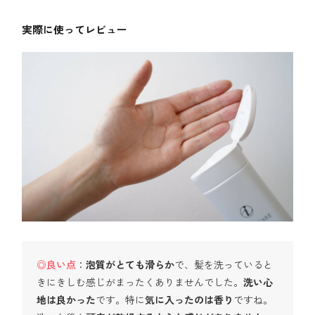
実際に使ってレビュー
◎良い点
：
泡質がとても滑らか
で、髪を洗っていると
きにきしむ感じがまったくありませんでした。
洗い心
地は良かった
です。特に
気に入ったのは香り
ですね。