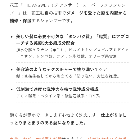
花王「THE ANSWER（ジ アンサー） スーパーラメラシャン
プー」は、花王独自の技術で
ダメージを受けた髪を内部から
補修・保湿
するシャンプーです。
美しい髪に必要不可欠な「タンパク質」「脂質」にアプロ
ーチする美髪5大必須成分配合
加水分解ケラチン（羊毛）、ビスメトキシプロピルアミドイソ
ドコサン、リンゴ酸、ラノリン脂肪酸、オリーブ果実油
美容液のようなテクスチャー
で
塗り洗い
でケア
髪に直接塗布してから泡立てる「塗り洗い」方法を推奨。
低刺激で適度な洗浄力を持つ洗浄成分構成
アミノ酸系・ベタイン系・酸性石鹸系・PPT系
泡立ちが豊かで、きしまず心地よく洗えます。
仕上がりはし
っとりまとまりのある髪になりました
。