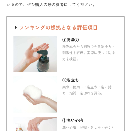
いるので、ぜひ購入の際の参考にしてください。
ランキングの根拠となる評価項目
①洗浄力
洗浄成分から判断できる洗浄力・
刺激性を評価。実際に使って洗浄
力を検証。
②泡立ち
実際に使用して泡立ち・泡の持
ち・泡質・泡切れを評価。
③洗い心地
洗い心地（摩擦・きしみ・香り）