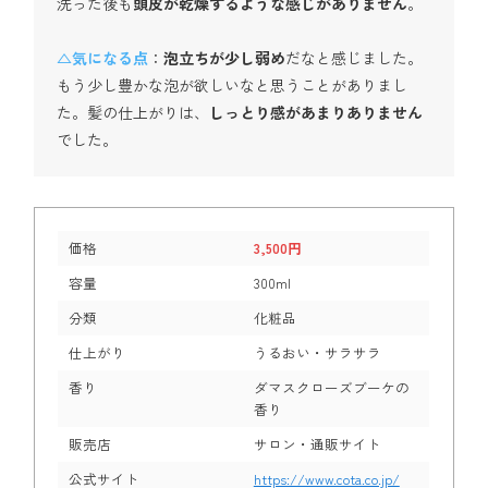
洗った後も
頭皮が乾燥するような感じがありません
。
△気になる点
：
泡立ちが少し弱め
だなと感じました。
もう少し豊かな泡が欲しいなと思うことがありまし
た。髪の仕上がりは、
しっとり感があまりありません
でした。
価格
3,500円
容量
300ml
分類
化粧品
仕上がり
うるおい・サラサラ
香り
ダマスクローズブーケの
香り
販売店
サロン・通販サイト
公式サイト
https://www.cota.co.jp/