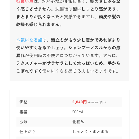
◎良い点
は、洗い心地が非常に良く、
髪のきしみを全
く感じさせません
。洗髪後は
髪にしっとり感があり、
まとまりが良くなった
と実感できますし、
頭皮や髪の
乾燥も感じられません
。
△気になる点
は、
泡立ちがもう少し豊かであればより
使いやすくなる
でしょう。
シャンプーノズルからの液
漏れ
が使用時の不便さにつながっています。さらに、
テクスチャーがサラサラとして水っぽいため、手から
こぼれやすく
使いにくさを感じる人もいるようです。
価格
2,840円
Amazon調べ
容量
500ml
分類
化粧品
仕上がり
しっとり・まとまる