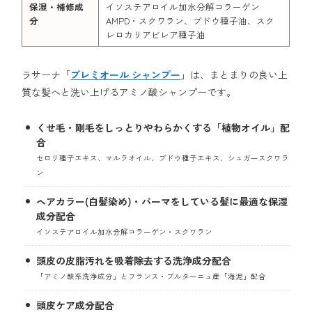
保湿・補修成
イソステアロイル加水分解コラーゲン
分
AMPD・スクワラン、ブドウ種子油、スク
レロカリアビレア種子油
ラサーナ「
プレミオール シャンプー
」は、まとまりの良い上
質な髪へと洗い上げるアミノ酸シャンプーです。
くせ毛・剛毛をしっとりやわらかくする「植物オイル」配
合
セロリ種子エキス、マルラオイル、ブドウ種子エキス、シュガースクワラ
ン
ヘアカラー(白髪染め)・パーマをしている髪に最適な保湿
成分配合
イソステアロイル加水分解コラーゲン・スクワラン
頭皮の皮脂汚れを吸着除去する洗浄成分配合
「アミノ酸系洗浄成分」とフランス・ブルターニュ産「海泥」配合
頭皮ケア成分配合