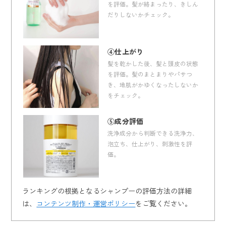
を評価。髪が絡まったり、きしん
だりしないかチェック。
④仕上がり
髪を乾かした後、髪と頭皮の状態
を評価。髪のまとまりやパサつ
き、地肌がかゆくなったしないか
をチェック。
⑤成分評価
洗浄成分から判断できる洗浄力、
泡立ち、仕上がり、刺激性を評
価。
ランキングの根拠となるシャンプーの評価方法の詳細
は、
コンテンツ制作・運営ポリシー
をご覧ください。