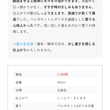
馴染ませると簡単にモコモコ泡ができます
。洗髪中も
引っ掛かりがなく、
すすぎ時のきしみもありません
。
仕上がりの髪は
しっとりまとまり、指通りが良くて最
高
でした。ベルガモットとダフネを基調とした
香りも
心地よかった
です。洗い流した後もほのかに香りが持
続します。
△気になる点
：猫毛・細毛の方は、
少し重さを感じる
仕上がり
かもしれません。
価格
1,760円
容量
400ml
分類
化粧品
仕上がり
しっとり・まとまる
香り
ベルガモット&ダフネの香