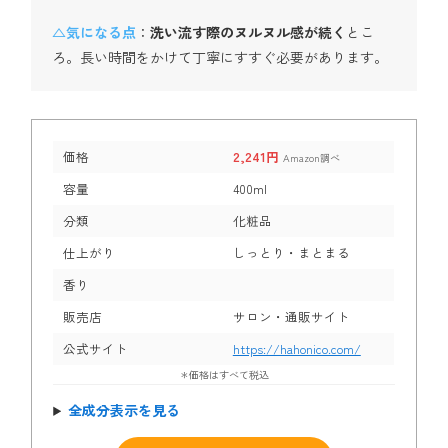
△気になる点
：
洗い流す際のヌルヌル感が続く
とこ
ろ。長い時間をかけて丁寧にすすぐ必要があります。
価格
2,241円
Amazon調べ
容量
400ml
分類
化粧品
仕上がり
しっとり・まとまる
香り
販売店
サロン・通販サイト
公式サイト
https://hahonico.com/
＊価格はすべて税込
全成分表示を見る