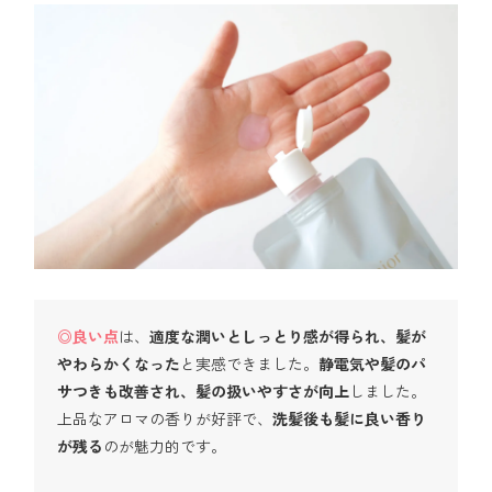
◎良い点
は、
適度な潤いとしっとり感が得られ、髪が
やわらかくなった
と実感できました。
静電気や髪のパ
サつきも改善され、髪の扱いやすさが向上
しました。
上品なアロマの香りが好評で、
洗髪後も髪に良い香り
が残る
のが魅力的です。