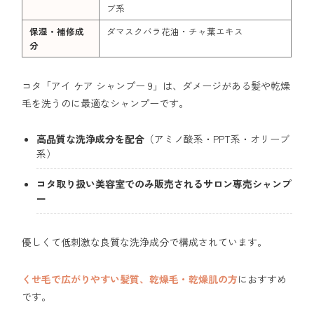
ブ系
保湿・補修成
ダマスクバラ花油・チャ葉エキス
分
コタ「アイ ケア シャンプー 9」は、ダメージがある髪や乾燥
毛を洗うのに最適なシャンプーです。
高品質な洗浄成分を配合
（アミノ酸系・PPT系・オリーブ
系）
コタ取り扱い美容室でのみ販売されるサロン専売シャンプ
ー
優しくて低刺激な良質な洗浄成分で構成されています。
くせ毛で広がりやすい髪質、乾燥毛・乾燥肌の方
におすすめ
です。