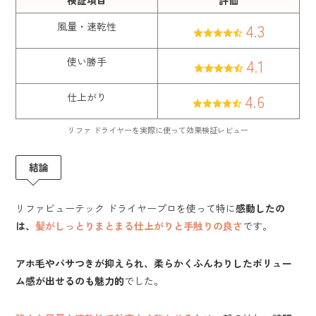
風量・速乾性
4.3
使い勝手
4.1
仕上がり
4.6
リファ ドライヤーを実際に使って効果検証レビュー
結論
リファビューテック ドライヤープロを使って特に
感動したの
は、
髪がしっとりまとまる仕上がりと手触りの良さ
です。
アホ毛やパサつきが抑えられ、柔らかくふんわりしたボリュー
ム感が出せるのも魅力的
でした。