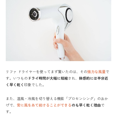
リファ ドライヤーを使ってまず驚いたのは、その
強力な風量
で
す。いつもの
ドライ時間が大幅に短縮
され、
体感的には半分近
く早く乾く
印象でした。
また、温風・冷風を切り替える機能「プロセンシング」のおか
げで、
常に風をあて続けることができる
のも早く乾く理由
で
す。