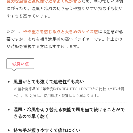
強力な風量と速乾性で効率よく乾かせる
ため、朝の忙しい時間
にぴったり。温風と冷風の切り替えや握りやすい持ち手も使い
やすさを高めています。
ただし、
やや重さを感じる点と大きめのサイズ感
には注意が必
要
ですが、それを補う満足感の高いドライヤーです。仕上がり
や時短を重視する方におすすめします。
◎良い点
※
風量がとても強くて速乾性
も高い
※ 当社従来品2019年発売ReFa BEAUTECH DRYERとの比較（MTG社調
べ）。 ※ 効果は、使用環境・髪質により異なります。
温風・冷風を切り替える機能で風を当て続けることがで
きるので早く乾く
持ち手が握りやすくて疲れにくい