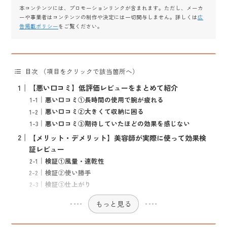
本コンテンツには、プロモーションリンクが含まれます。ただし、メーカ
ーや事業者はコンテンツの制作や決定には一切関与しません。詳しくは
広
告掲載ポリシー
をご覧ください。
目次 （項目をクリックで該当箇所へ）
【悪い口コミ】低評価レビューをまとめて紹介
悪い口コミ①長時間の使用で腕が疲れる
悪い口コミ②大きくて収納に困る
悪い口コミ③期待していたほどの効果を感じない
【メリット・デメリット】美容師が実際に使って効果検
証レビュー
検証①風量・速乾性
検証②使い勝手
検証③仕上がり
もっと見る