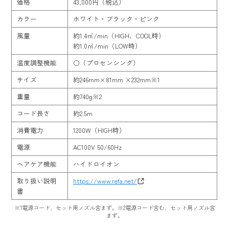
価格
43,000円（税込）
カラー
ホワイト・ブラック・ピンク
風量
約1.4㎥/min（HIGH、COOL時）
約1.0㎥/min（LOW時）
温度調整機能
○（プロセンシング）
サイズ
約246mm×81mm ×232mm※1
重量
約740g※2
コード長さ
約2.5m
消費電力
1200W（HIGH時）
電源
AC100V 50/60Hz
ヘアケア機能
ハイドロイオン
取り扱い説明
https://www.refa.net/
書
※1電源コード、セット用ノズル含まず。※2電源コード含む、セット用ノズル含
まず。