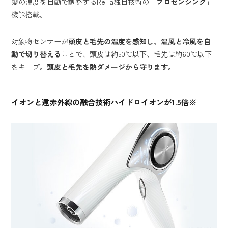
髪の温度を自動で調整するReFa独自技術の「
プロセンシング
」
機能搭載。
対象物センサーが
頭皮と毛先の温度を感知し、温風と冷風を自
動で切り替える
ことで、頭皮は約50℃以下、毛先は約60℃以下
をキープ。
頭皮と毛先を熱ダメージから守ります。
イオンと遠赤外線の融合技術ハイドロイオンが1.5倍※