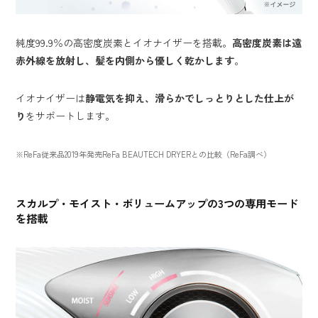
純度99.9％の高密度炭素とイオナイザーを搭載。
高密度炭素は遠
赤外線を放射し、髪を内側から優しく乾かします
。
イオナイザーは
静電気を抑え、滑らかでしっとりとした仕上が
り
をサポートします。
※ReFa従来品2019年発売ReFa BEAUTECH DRYERとの比較（ReFa調べ）
スカルプ・モイスト・ボリュームアップの3つの専用モード
を搭載