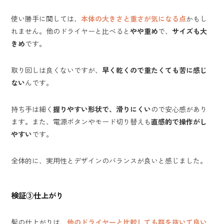
使い勝手に関しては、
本体の大きさと重さが気になる点
かもし
れません。他のドライヤーと比べると
やや重め
で、
サイズも大
きめ
です。
取り回しは良くないですが、
早く乾くので重たくても苦に感じ
ない
んです。
持ち手は細く
握りやすい形状で、滑りにくい
ので安心感があり
ます。また、電源ボタンやモード切り替えも
直感的で操作がし
やすい
です。
全体的に、実用性とデザインのバランスが良いと感じました。
検証③仕上がり
髪の仕上がりは、
他のドライヤーと比較しても群を抜いて良い