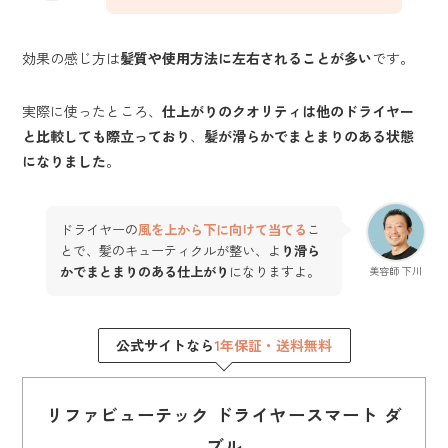
効果の感じ方は
髪質や使用方法に左右されることが多い
です。
実際に使ったところ、
仕上がりのクオリティは他のドライヤー
と比較しても際立っており
、
髪が滑らかでまとまりのある状態
になりました
。
ドライヤーの
風を上から下に向けて当てる
こ
とで、髪のキューティクルが整い、よ
り滑ら
かでまとまりのある仕上がり
になりますよ。
美容師 下川
公式サイトなら
1年保証・送料無料
リファビューテック ドライヤースマート ダ
ブル