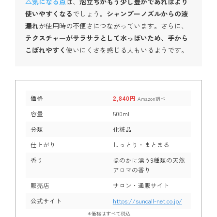
△気になる点
は、
泡立ちがもう少し豊かであればより
使いやすくなる
でしょう。
シャンプーノズルからの液
漏れ
が使用時の不便さにつながっています。さらに、
テクスチャーがサラサラとして水っぽいため、手から
こぼれやすく
使いにくさを感じる人もいるようです。
価格
2,840円
Amazon調べ
容量
500ml
分類
化粧品
仕上がり
しっとり・まとまる
香り
ほのかに漂う9種類の天然
アロマの香り
販売店
サロン・通販サイト
公式サイト
https://suncall-net.co.jp/
＊価格はすべて税込