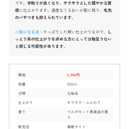
です。
手触りが良くなり、サラサラとした軽やかな質
感
に仕上がります。適度なうるおいが髪に残り、
毛先
のパサつきも抑えられています
。
△気になる点
：さっぱりした軽い仕上がりなので、
し
っとり系の仕上がりを求める方にとっては物足りない
と感じる可能性があります
。
価格
3,396円
容量
500ml
分類
化粧品
仕上がり
サラサラ・ふんわり
香り
ベルガモット果実油の香
り
販売店
通販サイト