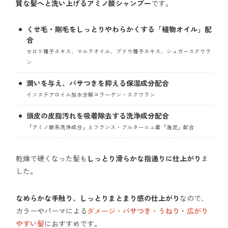
質な髪へと洗い上げるアミノ酸シャンプー
です。
くせ毛・剛毛をしっとりやわらかくする「植物オイル」配
合
セロリ種子エキス、マルラオイル、ブドウ種子エキス、シュガースクワラ
ン
潤いを与え、パサつきを抑える保湿成分配合
イソステアロイル加水分解コラーゲン・スクワラン
頭皮の皮脂汚れを吸着除去する洗浄成分配合
「アミノ酸系洗浄成分」とフランス・ブルターニュ産「海泥」配合
乾燥で硬くなった髪も
しっとり滑らかな指通りに仕上がり
ま
した。
なめらかな手触り、しっとりまとまり感の仕上がり
なので、
カラーやパーマによる
ダメージ・
パサつき・うねり・広がり
やすい髪
におすすめです。