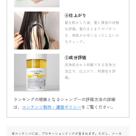
④仕上がり
髪を乾かした後、髪と頭皮の状態
を評価。髪のまとまりやパサつ
き、地肌がかゆくなったしないか
をチェック。
⑤成分評価
洗浄成分から判断できる洗浄力、
泡立ち、仕上がり、刺激性を評
価。
ランキングの根拠となるシャンプーの評価方法の詳細
は、
コンテンツ制作・運営ポリシー
をご覧ください。
本コンテンツには、プロモーションリンクが含まれます。ただし、メーカ