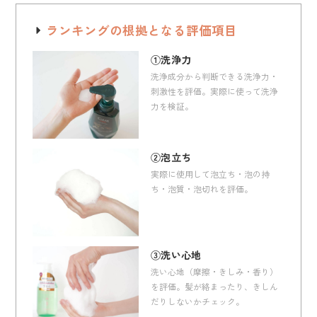
ランキングの根拠となる評価項目
①洗浄力
洗浄成分から判断できる洗浄力・
刺激性を評価。実際に使って洗浄
力を検証。
②泡立ち
実際に使用して泡立ち・泡の持
ち・泡質・泡切れを評価。
③洗い心地
洗い心地（摩擦・きしみ・香り）
を評価。髪が絡まったり、きしん
だりしないかチェック。