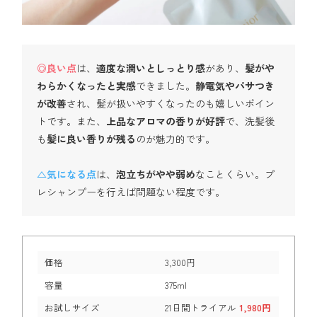
◎良い点
は、
適度な潤いとしっとり感
があり、
髪がや
わらかくなったと実感
できました。
静電気やパサつき
が改善
され、髪が扱いやすくなったのも嬉しいポイン
トです。また、
上品なアロマの香りが好評
で、洗髪後
も
髪に良い香りが残る
のが魅力的です。
△気になる点
は、
泡立ちがやや弱め
なことくらい。プ
レシャンプーを行えば問題ない程度です。
価格
3,300円
容量
375ml
お試しサイズ
21日間トライアル
1,980円