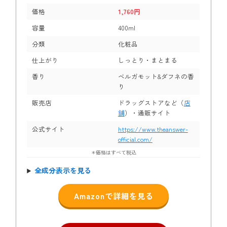
価格
1,760円
容量
400ml
分類
化粧品
仕上がり
しっとり・まとまる
香り
ベルガモット&ダフネの香
り
販売店
ドラッグストアなど（
店
舗
）・通販サイト
公式サイト
https://www.theanswer-
official.com/
＊価格はすべて税込
全成分表示を見る
Amazonで詳細を見る