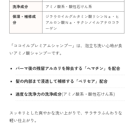
洗浄成分
アミノ酸系・酸性石けん系
保湿・補修成
ジラウロイルグルタミン酸リシンＮａ・ヒ
分
アルロン酸Ｎａ・サクシノイルアテロコラ
ーゲン
「ココイルプレミアムシャンプー」は、泡立ち洗い心地が良
いアミノ酸シャンプーです。
パーマ後の残留アルカリを除去する「ヘマチン」を配合
髪の内部まで浸透して補修する「ペリセア」配合
適度な洗浄力の洗浄成分
(アミノ酸系・酸性石けん系)
スッキリとした爽やかな洗い上がりで、サラサラふんわりな
軽い仕上がり。