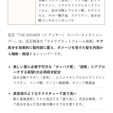
分解ケラチン（羊毛）、リンゴ酸、γ-ドコ
サラクトン、ジラウラミドグルタミドリシ
ンＮａ、加水分解ヒアルロン酸、セラミド
ＮＧ、ホホバ種子油、スクワラン、加水分
解コンキオリンタンパク
花王「THE ANSWER（ジ アンサー） スーパーラメラシャン
プー」は、花王独自の「ラメラプラットフォーム技術」
ケア
成分を効果的に髪内部に蓄え、ダメージを受けた髪を内部か
ら補修・保湿
するシャンプーです。
美しい髪に必要不可欠な「タンパク質」「脂質」にアプロ
ーチする美髪5大必須成分配合
加水分解ケラチン（羊毛）、ビスメトキシプロピルアミドイソ
ドコサン、リンゴ酸、ラノリン脂肪酸、オリーブ果実油
美容液のようなテクスチャー
で
塗り洗い
髪に直接塗布してから泡立てる「塗り洗い」方法を推奨。 ケ
ア成分を含んだ泡が髪の隅々まで行き渡ります。