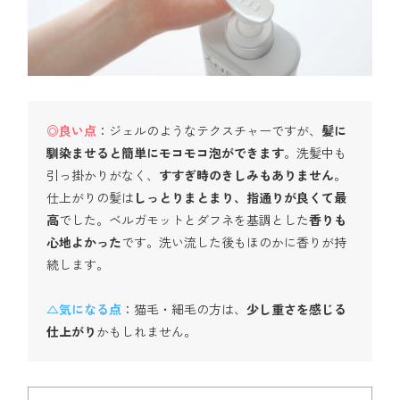
◎良い点
：ジェルのようなテクスチャーですが、
髪に
馴染ませると簡単にモコモコ泡ができます
。洗髪中も
引っ掛かりがなく、
すすぎ時のきしみもありません
。
仕上がりの髪は
しっとりまとまり、指通りが良くて最
高
でした。ベルガモットとダフネを基調とした
香りも
心地よかった
です。洗い流した後もほのかに香りが持
続します。
△気になる点
：猫毛・細毛の方は、
少し重さを感じる
仕上がり
かもしれません。