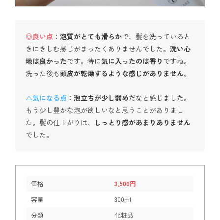
◎良い点
：
泡質がとても滑らか
で、髪を洗っていると
きにきしむ感じがまったくありませんでした。
洗い心
地は良かった
です。特に
気に入ったのは香り
ですね。
洗った後も
頭皮が乾燥するような感じがありません
。
△気になる点
：
泡立ちが少し弱め
だなと感じました。
もう少し豊かな泡が欲しいなと思うことがありまし
た。髪の仕上がりは、
しっとり感があまりありません
でした。
価格
3,500円
容量
300ml
分類
化粧品