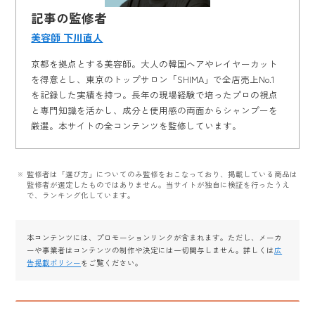
記事の監修者
美容師 下川直人
京都を拠点とする美容師。大人の韓国ヘアやレイヤーカット
を得意とし、東京のトップサロン「SHIMA」で全店売上No.1
を記録した実績を持つ。長年の現場経験で培ったプロの視点
と専門知識を活かし、成分と使用感の両面からシャンプーを
厳選。本サイトの全コンテンツを監修しています。
監修者は「選び方」についてのみ監修をおこなっており、掲載している商品は
監修者が選定したものではありません。当サイトが独自に検証を行ったうえ
で、ランキング化しています。
本コンテンツには、プロモーションリンクが含まれます。ただし、メーカ
ーや事業者はコンテンツの制作や決定には一切関与しません。詳しくは
広
告掲載ポリシー
をご覧ください。