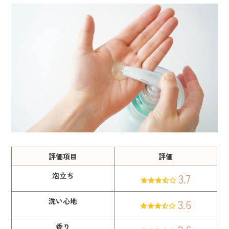
評価項目
評価
泡立ち
3.7
洗い心地
3.6
香り