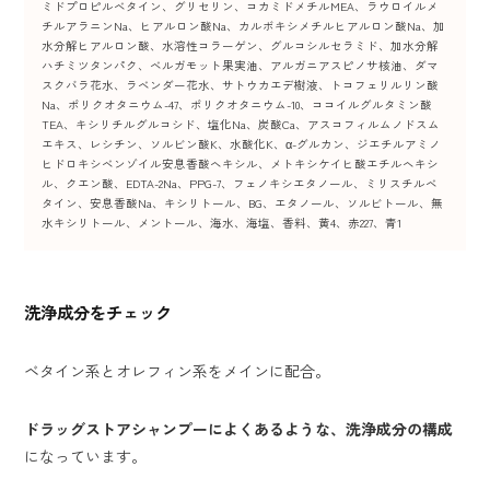
ミドプロピルベタイン、グリセリン、コカミドメチルMEA、ラウロイルメ
チルアラニンNa、ヒアルロン酸Na、カルボキシメチルヒアルロン酸Na、加
水分解ヒアルロン酸、水溶性コラーゲン、グルコシルセラミド、加水分解
ハチミツタンパク、ベルガモット果実油、アルガニアスピノサ核油、ダマ
スクバラ花水、ラベンダー花水、サトウカエデ樹液、トコフェリルリン酸
Na、ポリクオタニウム-47、ポリクオタニウム-10、ココイルグルタミン酸
TEA、キシリチルグルコシド、塩化Na、炭酸Ca、アスコフィルムノドスム
エキス、レシチン、ソルビン酸K、水酸化K、α-グルカン、ジエチルアミノ
ヒドロキシベンゾイル安息香酸ヘキシル、メトキシケイヒ酸エチルヘキシ
ル、クエン酸、EDTA-2Na、PPG-7、フェノキシエタノール、ミリスチルベ
タイン、安息香酸Na、キシリトール、BG、エタノール、ソルビトール、無
水キシリトール、メントール、海水、海塩、香料、黄4、赤227、青1
洗浄成分
をチェック
ベタイン系とオレフィン系をメインに配合。
ドラッグストアシャンプーによくあるような、洗浄成分の構成
になっています。