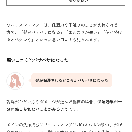
匂いが良い
ウルリスシャンプーは、保湿力や手触りの良さが支持される一
方で、「髪がパサパサになる」「まとまりが悪い」「使い続け
るとベタつく」といった悪い口コミも見られます。
悪い口コミ①
パサパサになった
髪が保湿されるどころかパサパサになった
乾燥がひどい方やダメージが進んだ髪質の場合、
保湿効果が十
分に感じられないことがあるよう
です。
メインの洗浄成分に「オレフィン(C14-16)スルホン酸Na」が配
合されていることが、髪のパサつきの一因になる可能性があり