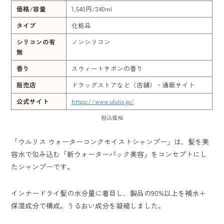
価格/容量
1,540円/340ml
タイプ
化粧品
シリコンの有
ノンシリコン
無
香り
スウィートサボンの香り
販売店
ドラッグストアなど（店舗）・通販サイト
公式サイト
https://www.ululis.jp/
税込価格
「ウルリス ウォーターコンクモイストシャンプー」は、髪を美
容水で包み込む「新ウォーターパック美容」をコンセプトにし
たシャンプーです。
インナードライ髪の水分量に着目し、製品の90%以上を補水＋
保湿成分で構成。うるおい成分を凝縮しました。