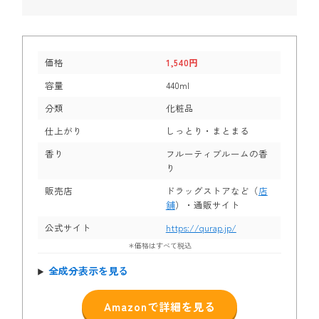
価格
1,540円
容量
440ml
分類
化粧品
仕上がり
しっとり・まとまる
香り
フルーティブルームの香
り​
販売店
ドラッグストアなど（
店
舗
）・通販サイト
公式サイト
https://qurap.jp/
＊価格はすべて税込
全成分表示を見る
Amazonで詳細を見る