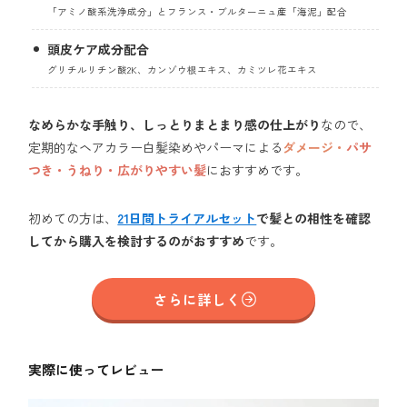
「アミノ酸系洗浄成分」とフランス・ブルターニュ産「海泥」配合
頭皮ケア成分配合
グリチルリチン酸2K、カンゾウ根エキス、カミツレ花エキス
なめらかな手触り、しっとりまとまり感の仕上がり
なので、
定期的なヘアカラー白髪染めやパーマによる
ダメージ・
パサ
つき・うねり・広がりやすい髪
におすすめです。
初めての方は、
21日間トライアルセット
で髪との相性を確認
してから購入を検討するのがおすすめ
です。
さらに詳しく
実際に使ってレビュー