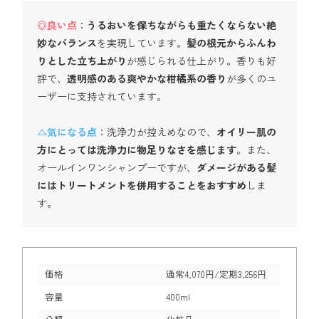
◎良い点
：
うるおいを保ちながらも重たくならない絶
妙なバランス
を実現しています。
髪の根元からふんわ
りとした立ち上がり
が感じられる仕上がり。香りも好
評で、
透明感のある爽やかな柑橘系の香り
が多くのユ
ーザーに支持されています。
△気になる点
：洗浄力が控えめなので、
オイリー肌の
方にとっては洗浄力に物足りなさを感じます
。また、
オールインワンシャンプーですが、
ダメージがある髪
にはトリートメントを併用することをおすすめ
しま
す。
価格
通常4,070円/定期3,256円
容量
400ml