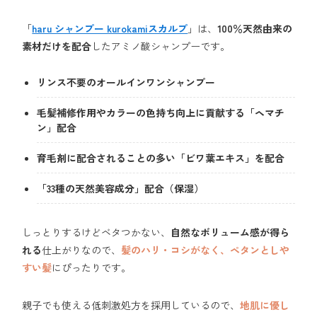
「
haru シャンプー kurokamiスカルプ
」は、
100％天然由来の
素材だけを配合
したアミノ酸シャンプーです。
リンス不要のオールインワンシャンプー
毛髪補修作用やカラーの色持ち向上に貢献する「ヘマチ
ン」配合
育毛剤に配合されることの多い「ビワ葉エキス」を配合
「33種の天然美容成分」配合（保湿）
しっとりするけどベタつかない、
自然なボリューム感が得ら
れる
仕上がりなので、
髪のハリ・コシがなく、ペタンとしや
すい髪
にぴったりです。
親子でも使える低刺激処方を採用しているので、
地肌に優し