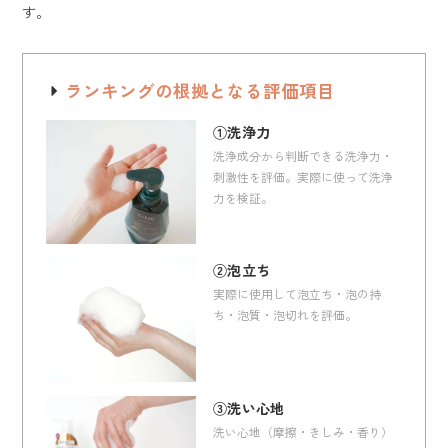
す。
ランキングの根拠となる評価項目
①洗浄力
洗浄成分から判断できる洗浄力・
刺激性を評価。実際に使って洗浄
力を検証。
②泡立ち
実際に使用して泡立ち・泡の持
ち・泡質・泡切れを評価。
③洗い心地
洗い心地（摩擦・きしみ・香り）