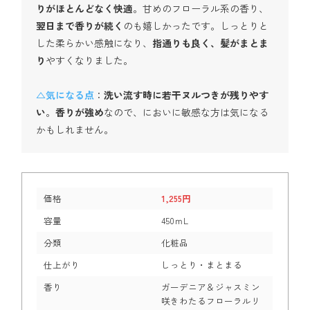
りがほとんどなく快適
。甘めのフローラル系の香り、
翌日まで香りが続く
のも嬉しかったです。しっとりと
した柔らかい感触になり、
指通りも良く、髪がまとま
り
やすくなりました。
△気になる点
：
洗い流す時に若干ヌルつきが残りやす
い
。
香りが強め
なので、においに敏感な方は気になる
かもしれません。
価格
1,255円
容量
450ｍL
分類
化粧品
仕上がり
しっとり・まとまる
香り
ガーデニア＆ジャスミン
咲きわたるフローラルリ