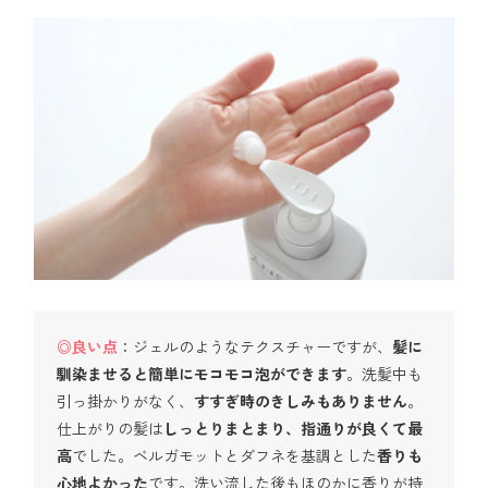
◎良い点
：ジェルのようなテクスチャーですが、
髪に
馴染ませると簡単にモコモコ泡ができます
。洗髪中も
引っ掛かりがなく、
すすぎ時のきしみもありません
。
仕上がりの髪は
しっとりまとまり、指通りが良くて最
高
でした。ベルガモットとダフネを基調とした
香りも
心地よかった
です。洗い流した後もほのかに香りが持