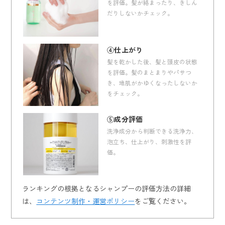
を評価。髪が絡まったり、きしん
だりしないかチェック。
④仕上がり
髪を乾かした後、髪と頭皮の状態
を評価。髪のまとまりやパサつ
き、地肌がかゆくなったしないか
をチェック。
⑤成分評価
洗浄成分から判断できる洗浄力、
泡立ち、仕上がり、刺激性を評
価。
ランキングの根拠となるシャンプーの評価方法の詳細
は、
コンテンツ制作・運営ポリシー
をご覧ください。