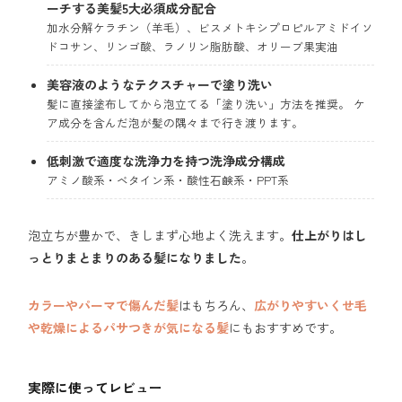
ーチする美髪5大必須成分配合
加水分解ケラチン（羊毛）、ビスメトキシプロピルアミドイソ
ドコサン、リンゴ酸、ラノリン脂肪酸、オリーブ果実油
美容液のようなテクスチャー
で
塗り洗い
髪に直接塗布してから泡立てる「塗り洗い」方法を推奨。 ケ
ア成分を含んだ泡が髪の隅々まで行き渡ります。
低刺激で適度な洗浄力を持つ洗浄成分構成
アミノ酸系・ベタイン系・酸性石鹸系・PPT系
泡立ちが豊かで、きしまず心地よく洗えます。
仕上がりはし
っとりまとまりのある髪になりました
。
カラーやパーマで傷んだ髪
はもちろん、
広がりやすいくせ毛
や乾燥によるパサつきが気になる髪
にもおすすめです。
実際に使ってレビュー