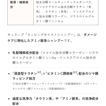
保湿・補修成
加水分解ウールキューティクルタンパク、
分
イソステアロイル加水分解ケラチン（羊
毛）、ケラチン（羊毛）、イソステアロイ
ル加水分解コラーゲン、ジラウロイルグル
タミン酸リシンＮａ
キュラップ「ラッピングモイストシャンプー」は、
ダメージ
ケアに特化したアミノ酸系シャンプー
です。
毛髪補修成分配合
（ココイル加水分解コラーゲン・ジラウ
ロイルグルタミン酸リシンNa・イソステアロイル加水分
解コラーゲン
※1
※2
｢浸透型ケラチン
｣×｢ビタミンC誘導体
｣配合の​ツヤ膜
ラッピング処方
※1加水分解ウールキューティクルタンパク（毛髪補修成分）※2テトラヘ
キシルデカン酸アスコルビル（毛髪補修成分）​
適度な洗浄力「タウリン系」や「アミノ酸系」の洗浄成分
配合