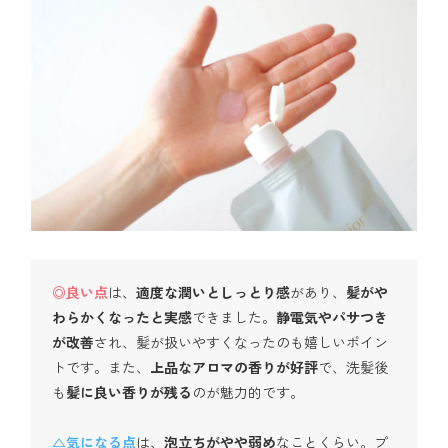
◎良い点
は、
適度な潤いとしっとり感
があり、
髪がや
わらかくなったと実感
できました。
静電気やパサつき
が改善
され、髪が扱いやすくなったのも嬉しいポイン
トです。また、
上品なアロマの香りが好評
で、洗髪後
も
髪に良い香りが残る
のが魅力的です。
△気になる点
は、
泡立ちがやや弱め
なことくらい。プ