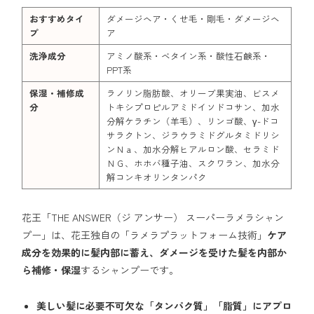
おすすめタイ
ダメージヘア・くせ毛・剛毛・ダメージヘ
プ
ア
洗浄成分
アミノ酸系・ベタイン系・酸性石鹸系・
PPT系
保湿・補修成
ラノリン脂肪酸、オリーブ果実油、ビスメ
分
トキシプロピルアミドイソドコサン、加水
分解ケラチン（羊毛）、リンゴ酸、γ-ドコ
サラクトン、ジラウラミドグルタミドリシ
ンＮａ、加水分解ヒアルロン酸、セラミド
ＮＧ、ホホバ種子油、スクワラン、加水分
解コンキオリンタンパク
花王「THE ANSWER（ジ アンサー） スーパーラメラシャン
プー」は、花王独自の「ラメラプラットフォーム技術」
ケア
成分を効果的に髪内部に蓄え、ダメージを受けた髪を内部か
ら補修・保湿
するシャンプーです。
美しい髪に必要不可欠な「タンパク質」「脂質」にアプロ