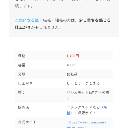
続します。
△気になる点
：猫毛・細毛の方は、
少し重さを感じる
仕上がり
かもしれません。
価格
1,760円
容量
400ml
分類
化粧品
仕上がり
しっとり・まとまる
香り
ベルガモット&ダフネの香
り
販売店
ドラッグストアなど（
店
舗
）・通販サイト
公式サイト
https://www.theanswer-
official.com/