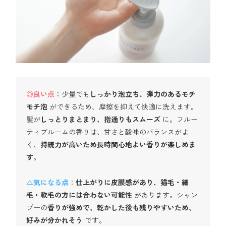
◎良い点
：少量でも
しっかり泡立ち、弾力のあるモチ
モチ泡
ができるため、摩擦を抑えて快適に洗えます。
髪が
しっとりまとまり、指通りもスムーズ
に。フルー
ティブルームの香りは、甘さと酸味のバランスがよ
く、
持続力が高いため長時間心地よい香りが楽しめま
す
。
△気になる点
：
仕上がりに皮膜感があり、猫毛・細
毛・軟毛の方には合わない可能性
があります。シャン
プーの
香りが強めで、乾かした後も残りやすいため、
好みが分かれそう
です。