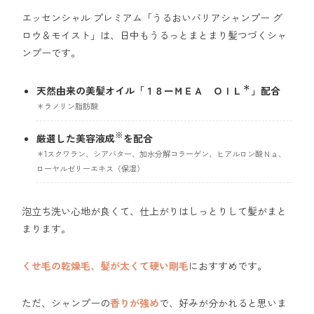
エッセンシャル プレミアム「うるおいバリアシャンプー グ
ロウ＆モイスト」は、日中もうるっとまとまり髪つづくシャ
ンプーです。
＊
天然由来の美髪オイル「１８ーＭＥＡ ＯＩＬ
」配合
＊ラノリン脂肪酸
※
厳選した美容液成
を配合
＊1スクワラン、シアバター、加水分解コラーゲン、ヒアルロン酸Ｎａ、
ローヤルゼリーエキス（保湿）
泡立ち洗い心地が良くて、仕上がりはしっとりして髪がまと
まります。
くせ毛の乾燥毛、髪が太くて硬い剛毛
におすすめです。
ただ、シャンプーの
香りが強め
で、好みが分かれると思いま