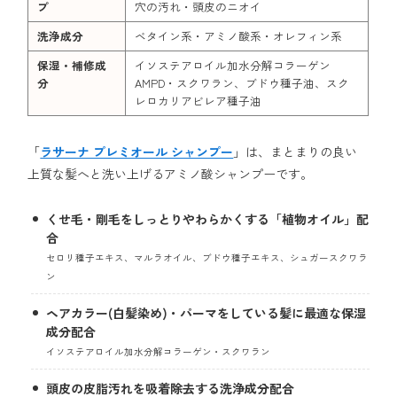
プ
穴の汚れ・頭皮のニオイ
洗浄成分
ベタイン系・アミノ酸系・オレフィン系
保湿・補修成
イソステアロイル加水分解コラーゲン
分
AMPD・スクワラン、ブドウ種子油、スク
レロカリアビレア種子油
「
ラサーナ プレミオール シャンプー
」は、まとまりの良い
上質な髪へと洗い上げるアミノ酸シャンプーです。
くせ毛・剛毛をしっとりやわらかくする「植物オイル」配
合
セロリ種子エキス、マルラオイル、ブドウ種子エキス、シュガースクワラ
ン
ヘアカラー(白髪染め)・パーマをしている髪に最適な保湿
成分配合
イソステアロイル加水分解コラーゲン・スクワラン
頭皮の皮脂汚れを吸着除去する洗浄成分配合