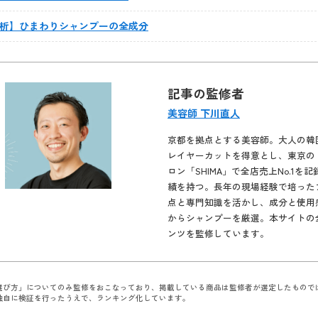
析】
ひまわりシャンプー
の全成分
記事の監修者
美容師 下川直人
京都を拠点とする美容師。大人の韓
レイヤーカットを得意とし、東京の
ロン「SHIMA」で全店売上No.1を
績を持つ。長年の現場経験で培った
点と専門知識を活かし、成分と使用
からシャンプーを厳選。本サイトの
ンツを監修しています。
選び方」についてのみ監修をおこなっており、掲載している商品は監修者が選定したもので
独自に検証を行ったうえで、ランキング化しています。