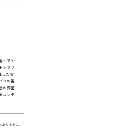
国ヘアや
トップサ
記録した実
プロの視
感の両面
全コンテ
はありません。