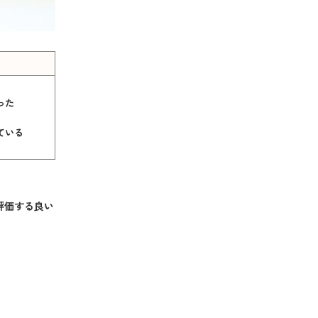
った
ている
評価する良い