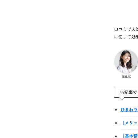
口コミで人
に使って効
編集部
当記事で
ひまわり
【メリッ
【基本情