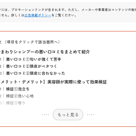
ツには、プロモーションリンクが含まれます。ただし、メーカーや事業者はコンテンツの制
ません。詳しくは
広告掲載ポリシー
をご覧ください。
次 （項目をクリックで該当箇所へ）
ひまわりシャンプーの悪い口コミをまとめて紹介
悪い口コミ①匂いが強くて苦手
悪い口コミ②頭皮がベタつく
悪い口コミ③頭皮に合わなかった
【メリット・デメリット】美容師が実際に使って効果検証
検証①泡立ち
検証②洗い心地
検証③香り
もっと見る