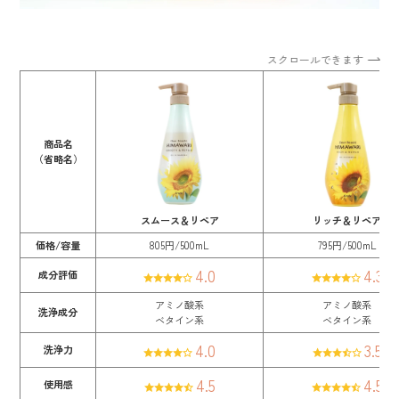
スクロールできます
商品名
（省略名）
スムース＆リペア
リッチ＆リペア
価格/容量
805円/500mL
795円/500mL
4.0
4.3
成分評価
アミノ酸系
アミノ酸系
洗浄成分
ベタイン系
ベタイン系
4.0
3.5
洗浄力
4.5
4.5
使用感