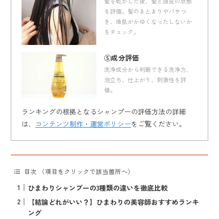
髪を乾かした後、髪と頭皮の状態
を評価。髪のまとまりやパサつ
き、地肌がかゆくなったしないか
をチェック。
⑤成分評価
洗浄成分から判断できる洗浄力、
泡立ち、仕上がり、刺激性を評
価。
ランキングの根拠となるシャンプーの評価方法の詳細
は、
コンテンツ制作・運営ポリシー
をご覧ください。
目次 （項目をクリックで該当箇所へ）
ひまわりシャンプーの3種類の違いを徹底比較
【結論どれがいい？】ひまわりの美容師おすすめランキ
ング