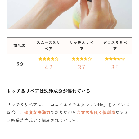
スムース＆リ
リッチ＆リペ
グロス＆リペ
商品名
ペア
ア
ア
成分
4.2
3.7
3.5
リッチ＆リペアは洗浄成分が優れている
リッチ＆リペアは、「ココイルメチルタウリンNa」をメインに
配合し、
適度な洗浄力
でありながら
泡立ちも良く低刺激
なアミ
ノ酸系洗浄成分で構成されています。