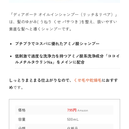
「ディアボーテ オイルインシャンプー（リッチ＆リペア）」
は、髪のゆがみ( うねり くせ パサつき )を整え、扱いやすい
素直な髪へと導くシャンプーです。
プチプラでコスパに優れたアミノ酸シャンプー
低刺激で適度な洗浄力を持つアミノ酸系洗浄成分「ココイ
ルメチルタウリンNa」をメインに配合
しっとりまとまる仕上がりなので、
くせ毛や乾燥毛
におすす
め
です。
価格
795円
Amazon
容量
500ｍL
分類
化粧品