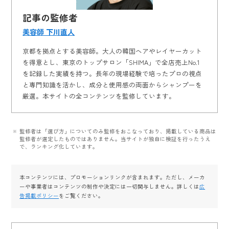
記事の監修者
美容師 下川直人
京都を拠点とする美容師。大人の韓国ヘアやレイヤーカット
を得意とし、東京のトップサロン「SHIMA」で全店売上No.1
を記録した実績を持つ。長年の現場経験で培ったプロの視点
と専門知識を活かし、成分と使用感の両面からシャンプーを
厳選。本サイトの全コンテンツを監修しています。
監修者は「選び方」についてのみ監修をおこなっており、掲載している商品は
監修者が選定したものではありません。当サイトが独自に検証を行ったうえ
で、ランキング化しています。
本コンテンツには、プロモーションリンクが含まれます。ただし、メーカ
ーや事業者はコンテンツの制作や決定には一切関与しません。詳しくは
広
告掲載ポリシー
をご覧ください。