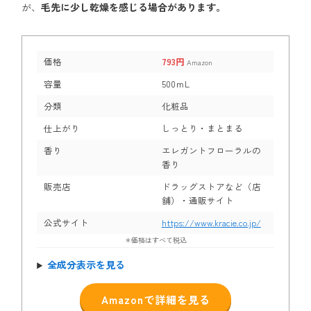
が、
毛先に少し乾燥を感じる場合があります。
価格
793円
Amazon
容量
500ｍL
分類
化粧品
仕上がり
しっとり・まとまる
香り
エレガントフローラルの
香り
販売店
ドラッグストアなど（店
舗）・通販サイト
公式サイト
https://www.kracie.co.jp/
＊価格はすべて税込
全成分表示を見る
Amazonで詳細を見る