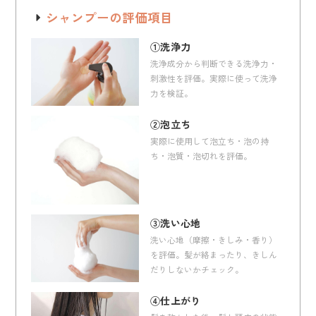
シャンプーの評価項目
①洗浄力
洗浄成分から判断できる洗浄力・
刺激性を評価。実際に使って洗浄
力を検証。
②泡立ち
実際に使用して泡立ち・泡の持
ち・泡質・泡切れを評価。
③洗い心地
洗い心地（摩擦・きしみ・香り）
を評価。髪が絡まったり、きしん
だりしないかチェック。
④仕上がり