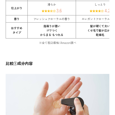
滑らか
しっとり
仕上がり
3.6
4.2
香り
フレッシュフローラルの香り
エレガントフローラルの
指通りが悪い
髪が硬くて太い
おすすめ
ゴワつく
くせ毛で髪が広がる
タイプ
からまる·もつれる
乾燥毛
※全て税込価格/Amazon調べ
比較①成分内容