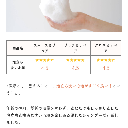
スムース＆リ
リッチ＆リペ
グロス＆リペ
商品名
ペア
ア
ア
泡立ち
4.5
4.5
4.5
洗い心地
3種類ともに言えることは、
泡立ち洗い心地がすごく良い！
とい
うこと。
年齢や性別、髪質や毛量を問わず、
どなたでもしっかりとした
泡立ちと快適な洗い心地を楽しめる優れたシャンプー
だと感じ
ました。